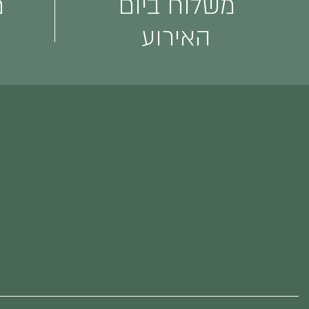
משלוח ביום
מ
האירוע