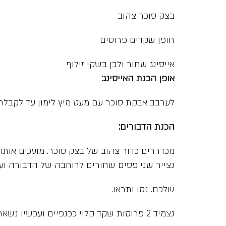
בצק סוכר צהוב
חופן שקדים פרוסים
אייסינג שחור ולבן בשקי זילוף
אופן הכנת האייסינג:
לערבב אבקת סוכר עם מעט מיץ לימון עד לקבלת
הכנת הדבורים:
מכדררים כדור צהוב של בצק סוכר. מועכים אותו
נצייר שני פסים שחורים לרוחבה של הדבורה ועינ
שלכם. נסו ותראו.
נצמיד 2 פרוסות שקד קלוי ככנפיים ועכשיו נשאר רק לדמיין ששמענו זמזום….