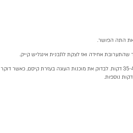
 את התה הפושר.
 שהתערובת אחידה ואז לצקת לתבנית אינגליש קייק.
לאפות את העוגה בחום של 165 מעלות למשך 35-40 דקות. לבדוק את מוכנות העוגה בעז
קות נוספות.