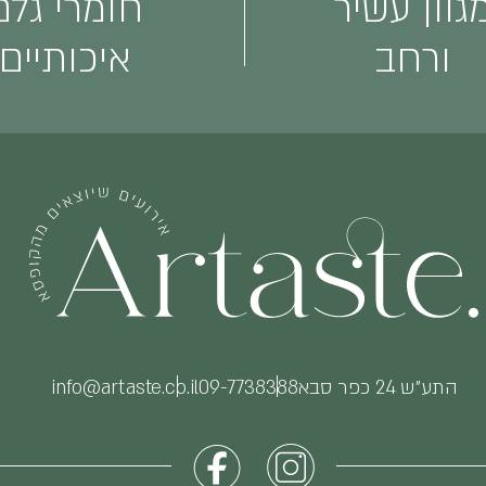
גוון עשיר
חומרי גלם
ורחב
איכותיים
התע״ש 24 כפר סבא
09-7738388
info@artaste.co.il