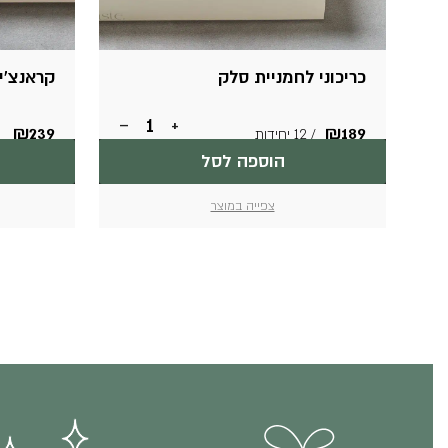
כריכוני לחמניית סלק
קראנצ’יפ
כמות
–
+
₪
239
₪
189
/ 12 יחידות
של
כריכוני
הוספה לסל
לחמניית
סלק
צפייה במוצר