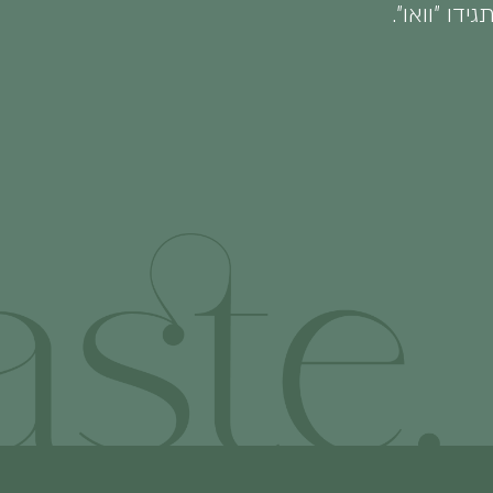
ו ״וואו״.