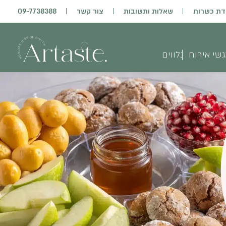
דת כשרות
שאלות ותשובות
צור קשר
09-7738388
שי אירוח
נלווים