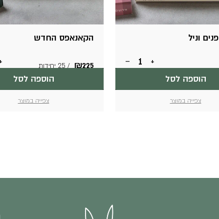
נים וניל
הקאנאפס החדש
כמות
+
–
+
₪
225
/ 25 יחידות
של
קראנצ'יפנים
הוספה לסל
הוספה לסל
וניל
צפייה במוצר
צפייה במוצר