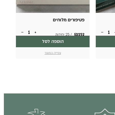
פטיפורים מלוחים
כמות
כמות
–
+
–
₪
252
/ 25 יחידות
של
של
הקאנאפס
פטיפורים
הוספה לסל
החדש
מלוחים
צפייה במוצר