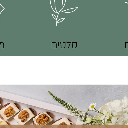
סלטים
מ