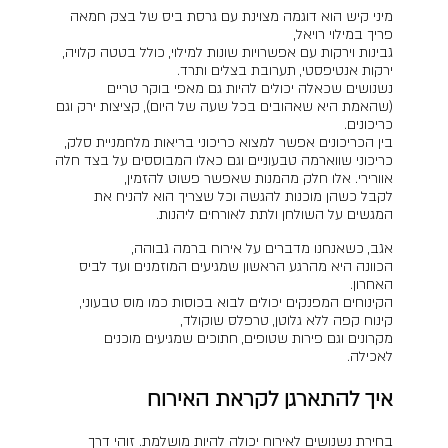
מיני קיש הוא דוגמה מצוינת עם גרסת ביס של בצק חמאה
פריך במילוי רויאל,
גבינות וירקות עם אפשרויות שונות למילוי, כולל בטטה קלויה,
ירקות אנטיפסטי, תערובת בצלים ותרד.
נשנושים שכאלה יכולים להיות גם מאפי בוקר טריים
(שהאמת היא שאהובים בכל שעה של היום), קציצות ירק וגם
כריכונים.
בין הכריכונים אפשר למצוא כריכוני בריאות מלחמניית סלק,
כריכוני שווארמה טבעוניים וגם כאלו המבוססים על בצד חלה
אוורירי. אלו חלק מהמנות שאפשר פשוט להזמין,
לקבל כשהן מוכנות להגשה וכל שצריך הוא להניח את
המגשים על השולחן ולתת לאורחים ליהנות.
אגב, כשאנחנו מדברים על אירוח ברמה גבוהה,
הכוונה היא מהרגע הראשון שמגיעים המוזמנים ועד לביס
האחרון.
הקינוחים המפנקים יכולים לבוא בכוסות כמו מוס טבעוני,
קינוח קפה ללא גלוטן, טרפלס שוקולד,
מקרונים וגם פירות שטופים, חתוכים שמגיעים מוכנים
לאכילה.
איך להתארגן לקראת האירוח
בחירת נשנושים לאירוח יכולה להיות מושלמת. זוהי דרך