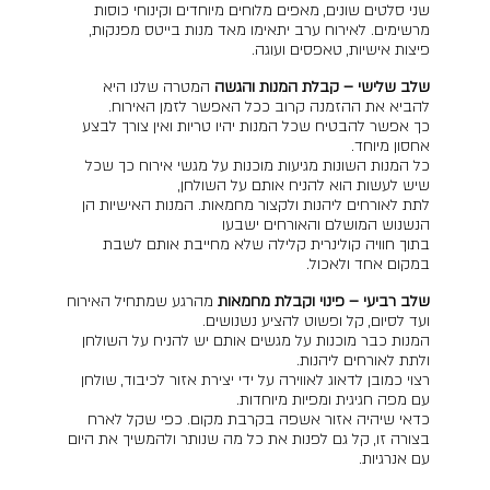
שני סלטים שונים, מאפים מלוחים מיוחדים וקינוחי כוסות
מרשימים. לאירוח ערב יתאימו מאד מנות בייטס מפנקות,
פיצות אישיות, טאפסים ועוגה.
שלב שלישי – קבלת המנות והגשה
המטרה שלנו היא
להביא את ההזמנה קרוב ככל האפשר לזמן האירוח.
כך אפשר להבטיח שכל המנות יהיו טריות ואין צורך לבצע
אחסון מיוחד.
כל המנות השונות מגיעות מוכנות על מגשי אירוח כך שכל
שיש לעשות הוא להניח אותם על השולחן,
לתת לאורחים ליהנות ולקצור מחמאות. המנות האישיות הן
הנשנוש המושלם והאורחים ישבעו
בתוך חוויה קולינרית קלילה שלא מחייבת אותם לשבת
במקום אחד ולאכול.
שלב רביעי – פינוי וקבלת מחמאות
מהרגע שמתחיל האירוח
ועד לסיום, קל ופשוט להציע נשנושים.
המנות כבר מוכנות על מגשים אותם יש להניח על השולחן
ולתת לאורחים ליהנות.
רצוי כמובן לדאוג לאווירה על ידי יצירת אזור לכיבוד, שולחן
עם מפה חגיגית ומפיות מיוחדות.
כדאי שיהיה אזור אשפה בקרבת מקום. כפי שקל לארח
בצורה זו, קל גם לפנות את כל מה שנותר ולהמשיך את היום
עם אנרגיות.