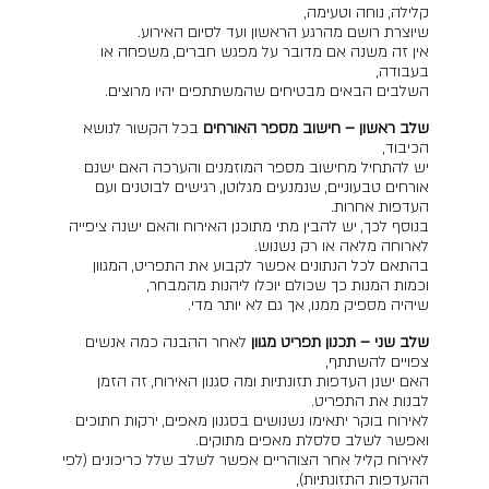
קלילה, נוחה וטעימה,
שיוצרת רושם מהרגע הראשון ועד לסיום האירוע.
אין זה משנה אם מדובר על מפגש חברים, משפחה או
בעבודה,
השלבים הבאים מבטיחים שהמשתתפים יהיו מרוצים.
שלב ראשון – חישוב מספר האורחים
בכל הקשור לנושא
הכיבוד,
יש להתחיל מחישוב מספר המוזמנים והערכה האם ישנם
אורחים טבעוניים, שנמנעים מגלוטן, רגישים לבוטנים ועם
העדפות אחרות.
בנוסף לכך, יש להבין מתי מתוכנן האירוח והאם ישנה ציפייה
לארוחה מלאה או רק נשנוש.
בהתאם לכל הנתונים אפשר לקבוע את התפריט, המגוון
וכמות המנות כך שכולם יוכלו ליהנות מהמבחר,
שיהיה מספיק ממנו, אך גם לא יותר מדי.
שלב שני – תכנון תפריט מגוון
לאחר ההבנה כמה אנשים
צפויים להשתתף,
האם ישנן העדפות תזונתיות ומה סגנון האירוח, זה הזמן
לבנות את התפריט.
לאירוח בוקר יתאימו נשנושים בסגנון מאפים, ירקות חתוכים
ואפשר לשלב סלסלת מאפים מתוקים.
לאירוח קליל אחר הצוהריים אפשר לשלב שלל כריכונים (לפי
ההעדפות התזונתיות),