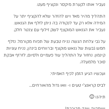
נעביר אותו לקערת מיקסר ונקציף מעט.
התהליך מהיר מאד ויש להזהר שלא להקציף יתר על
המידה אלא רק עד לנקודה בה ניתן לזלף את הגנאש.
נעביר את הגנאש המוקצף לשק זילוף עם צנטר חלק.
על גבי צלחת הגשה נניח טבעת של תפוח מקורמל. נזלף
חמש גבעות של גנאש מוקצף וברווחים בינהן, נניח עוגיות
קינמון. נחזור על התהליך עוד פעמיים ולסיום, לזרזף אבקת
סוכר מלמעלה.
ועכשיו הגיע הזמן לכיף האמיתי:
לביס קראנצ’י טעים ו- וואו גדול מהאורחים….
תיהנו 🙂
ושתהיה שנה מבורכת!