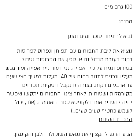
100 גרם מים
הכנה:
נביא לרתיחה סוכר ומים ונצנן.
נוציא את ליבת התפוחים עם תפוחן ונפרוס לפרוסות
דקות בעזרת מנדולינה או סכין. את הפרוסות נטבול
בסירופ ונניח על נייר אפייה. נניח עוד נייר אפייה ועוד מגש
מעליו ונכניס לתנור בחום של 140 מעלות למשך חצי שעה
עד ארבעים דקות. בצורה זו נקבל דיסקיות תפוחים
מקורמלות ושטוחות. לאחר צינון התפוחים יתקשו ואפשר
יהיה להעביר אותם לקופסא סגורה ואטומה. (אגב, יכול
לשמש כחטיף טעים טעים…)
הרכבת הקינוח
הגיע הרגע להקציף את גנאש השוקולד הלבן והקינמון.