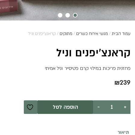
עמוד הבית
/
מגשי אירוח כשרים
/
מתוקים
/ קראנצ’יפנים וניל
קראנצ’יפנים וניל
פחזנית פריכות במילוי קרם פטיסייר וניל אמיתי
₪
239
כמות
+
-
הוספה לסל
של
קראנצ'יפנים
וניל
תיאור