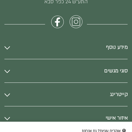
התע״ש 24 כפר סבא
מידע נוסף
סוגי מגשים
קייטרינג
איזור אישי
🍪 אוהבים עוגיות? גם אנחנו!