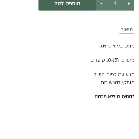
+
-
הוספה לסל
של
שווארמה
טבעונית
בצלחת
-
תיאור
טעימה
ועסיסית
מוגש בליווי טחינה.
מתאים ל10-15 סועדים
מגיע עם כפות הגשה.
מומלץ להגיש חם
*החימום ללא מכסה