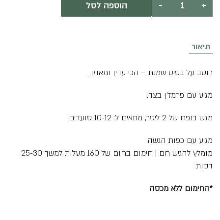
+
-
הוספה לסל
של
פסטה
איטלקית
ברוטב
שמנת
תיאור
קטיפתי
רוטב על בסיס שמנת – הכי עדין ומאוזן.
מגיע עם פרמז’ן בצד.
מגש בנפח של 2 ליטר, מתאים ל: 10-12 סועדים.
מגיע עם כפות הגשה.
מומלץ להגיש חם | חימום בחום של 160 מעלות למשך 25-30
דקות
*החימום ללא מכסה