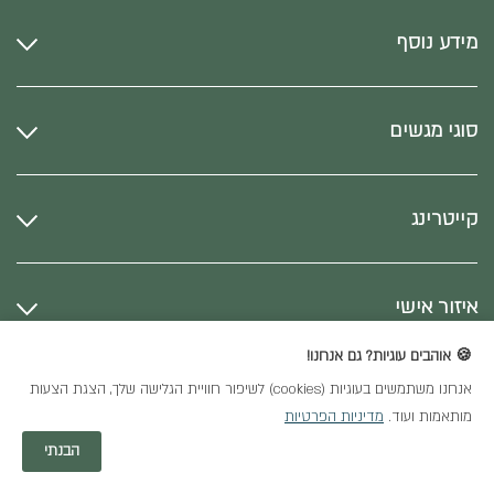
מידע נוסף
סוגי מגשים
קייטרינג
איזור אישי
🍪 אוהבים עוגיות? גם אנחנו!
אנחנו משתמשים בעוגיות (cookies) לשיפור חוויית הגלישה שלך, הצגת הצעות
כל הזכויות שמורות
מותאמות ועוד.
מדיניות הפרטיות
חנות וירטואלית
הבנתי
YDS Studio | יסמין גנזי