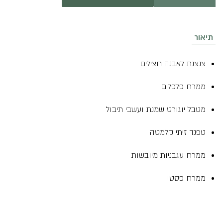
ממרחים
לבוקר
מפנק
(6
תיאור
ממרחים)
צנצנת לאבנה חצילים
ממרח פלפלים
מטבל יוגורט שמנת ועשבי תיבול
טפנד זיתי קלמטה
ממרח עגבניות מיובשות
ממרח פסטו