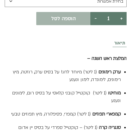
כמות
+
-
הוספה לסל
של
מגוון
קוקטיילים
-
מהודרת
תיאור
ראש
השנה
תשפ"ז
המלצת ראש השנה –
ערק רימונים
(1 ליטר) מיוחד לחג! על בסיס ערק, רוזטה, מיץ
רימונים, לימונדה, לימון ונענע
מוחיטו
(1 ליטר) קוקטייל קובני קלאסי על בסיס רום, לימונים
ונענע
קמפארי תפוזים
(1 ליטר) קמפרי, פסיפלורה, מיץ תפוזים טבעי
סנגריה קרה
(1 ליטר) – קוקטייל ספרדי על בסיס יין אדום