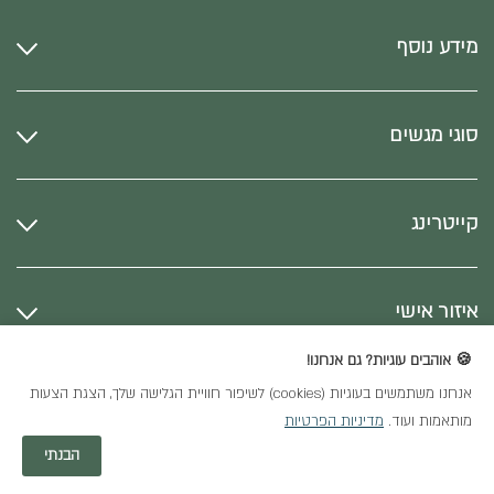
מידע נוסף
סוגי מגשים
קייטרינג
איזור אישי
🍪 אוהבים עוגיות? גם אנחנו!
אנחנו משתמשים בעוגיות (cookies) לשיפור חוויית הגלישה שלך, הצגת הצעות
כל הזכויות שמורות
מותאמות ועוד.
מדיניות הפרטיות
חנות וירטואלית
הבנתי
YDS Studio | יסמין גנזי