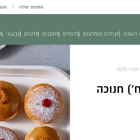
הסיפור שלנו
תעו
 השנה
חבילות מומלצות
מלוחים
מתוקים
סלטים
טבעוני
מג
ופגניות טבעוני (9 יח’) חנוכה