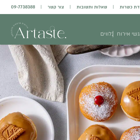
דת כשרות
שאלות ותשובות
צור קשר
09-7738388
שי אירוח
נלווים