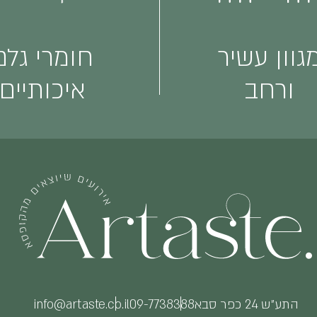
גוון עשיר
חומרי גלם
ורחב
איכותיים
התע״ש 24 כפר סבא
09-7738388
info@artaste.co.il