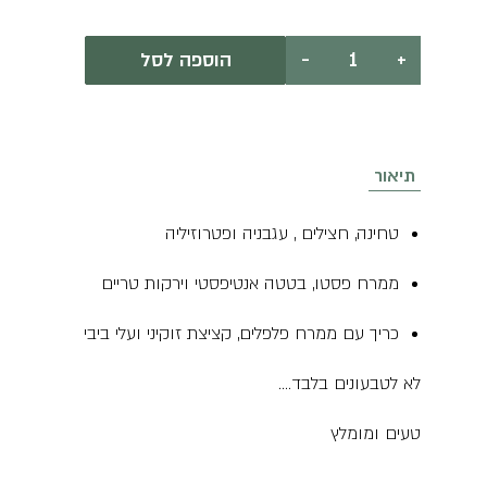
כמות
+
-
הוספה לסל
של
כריכוני
בריאות
טבעוניים
מלחם
כוסמין
תיאור
טחינה, חצילים , עגבניה ופטרוזיליה
ממרח פסטו, בטטה אנטיפסטי וירקות טריים
כריך עם ממרח פלפלים, קציצת זוקיני ועלי ביבי
לא לטבעונים בלבד….
טעים ומומלץ