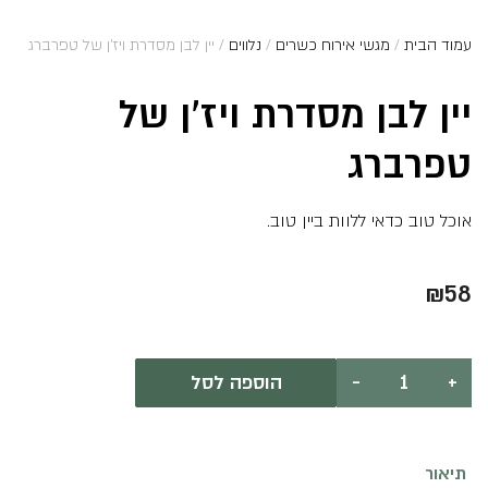
עמוד הבית
/
מגשי אירוח כשרים
/
נלווים
/ יין לבן מסדרת ויז’ן של טפרברג
יין לבן מסדרת ויז’ן של
טפרברג
אוכל טוב כדאי ללוות ביין טוב.
₪
58
כמות
+
-
הוספה לסל
של
יין
לבן
מסדרת
ויז'ן
תיאור
של