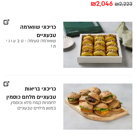
המחיר
המחיר
₪
2,046
₪
2,223
המקורי
הנוכחי
היה:
הוא:
כריכוני שווארמה
טבעוניים
₪2,046.
₪2,223.
שווארמה טעימה - ט ב ע ו נ י
ת !
כריכוני בריאות
טבעוניים מלחם כוסמין
לחמניות קמח מלא וכוסמין,
במגוון מילויים טבעוניים