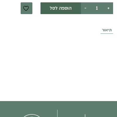
כמות
+
-
הוספה לסל
של
הטבעונית
המפנקת
(20-
25
תיאור
סועדים)