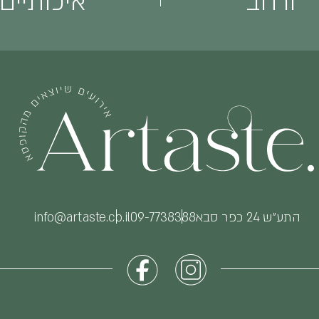
ורחב
איכותיים
התע״ש 24 כפר סבא
09-7738388
info@artaste.co.il