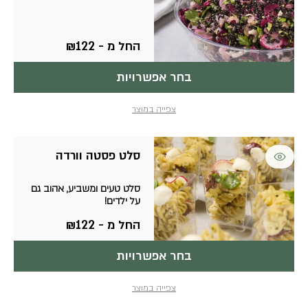
סוגים.
ניתן
לבחור
את
החל מ -
122
₪
האפשרויות
בעמוד
בחר אפשרויות
המוצר
צפייה במוצר
למוצר
סלט פסטה וורדה
זה
יש
סלט טעים ומשביע, אהוב גם
מספר
על ילדים!
סוגים.
ניתן
החל מ -
122
₪
לבחור
את
האפשרויות
בחר אפשרויות
בעמוד
המוצר
צפייה במוצר