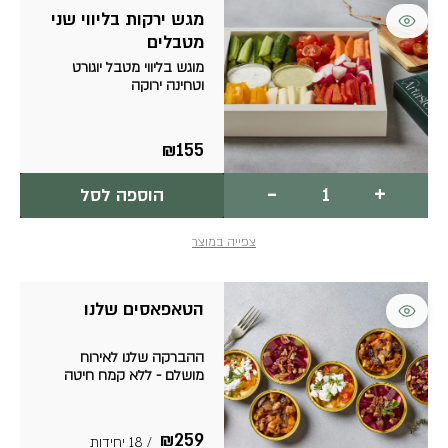
מגש ירקות בליווי שני
מטבלים
מוגש בליווי מטבל יוגורט
וטחינה ירוקה
₪
155
כמות
-
+
הוספה לסל
של
מגש
ירקות
צפייה במוצר
בליווי
שני
מטבלים
הטאפאסים שלנו
ההברקה שלנו לאירוח
מושלם - ללא קמח חיטה
₪
259
/ 18 יחידות