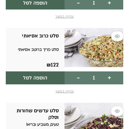
-
+
הוספה לסל
של
סלט
אטריות
צפייה במוצר
וויאטנמי
סלט כרוב אסיאתי
סלט פריך ברוטב אסיאתי
₪
122
כמות
-
+
הוספה לסל
של
סלט
כרוב
צפייה במוצר
אסיאתי
למוצר
סלט עדשים שחורות
זה
וסלק
יש
טעים, משביע ובריא!
מספר