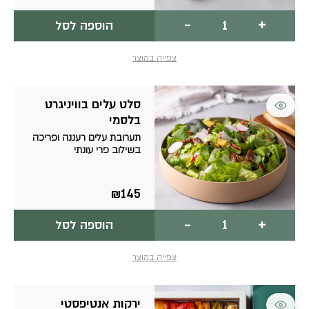
כמות
-
+
הוספה לסל
של
הטאפאסים
שלנו
צפייה במוצר
סלט עלים בוויניגרט
בלסמי
תערובת עלים רעננה ופריכה
בשילוב פרי עונתי
₪
145
כמות
-
+
הוספה לסל
של
סלט
עלים
צפייה במוצר
בוויניגרט
בלסמי
ירקות אנטיפסטי