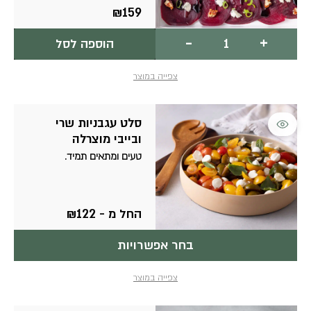
₪
159
כמות
-
+
הוספה לסל
של
קרפצ'ו
סלק
צפייה במוצר
למוצר
סלט עגבניות שרי
זה
ובייבי מוצרלה
יש
טעים ומתאים תמיד.
מספר
סוגים.
ניתן
לבחור
את
החל מ -
122
₪
האפשרויות
בעמוד
בחר אפשרויות
המוצר
צפייה במוצר