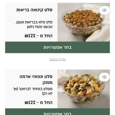
למוצר
סלט קינואה בריאות
זה
יש
סלט מלא בבריאות וטעם,
מספר
טבעוני ונטול גלוטן
סוגים.
ניתן
החל מ -
122
₪
לבחור
את
האפשרויות
בחר אפשרויות
בעמוד
המוצר
צפייה במוצר
למוצר
סלט תפוחי אדמה
זה
מפנק
יש
מומלץ במיוחד לבראנץ' (אך
מספר
לא רק)
סוגים.
ניתן
החל מ -
122
₪
לבחור
את
האפשרויות
בחר אפשרויות