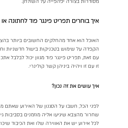
מסודרות בצורה יפהפייה על השולחן.
איך בוחרים תפריט פינגר פוד לחתונה 
האוכל הוא אחד מהחלקים החשובים ביותר בהצל
הקפדה על שימוש בטכניקות בישול חדשניות וחומ
עם זאת, תפריט פינגר פוד מגוון יכול לבלבל את
זו עם זו ויהיה ביניהן קשר קולינרי.
איך עושים את זה נכון?
לפני הכל, חשבו על הסגנון של האירוע שאתם מ
שחרור מהצבא שיגיעו אליה מוזמנים בסביבות גילאי 20 או שזהו כנס עובדים שתכליתו הרמת כוסית לכבוד
לכל אירוע יש את האווירה שלו ואת הכיבוד שיכו