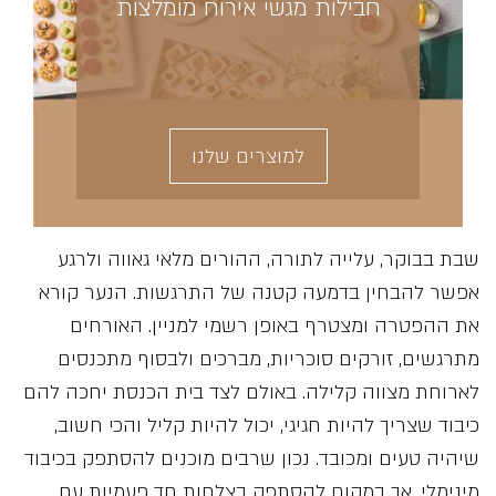
חבילות מגשי אירוח מומלצות
למוצרים שלנו
שבת בבוקר, עלייה לתורה, ההורים מלאי גאווה ולרגע
אפשר להבחין בדמעה קטנה של התרגשות. הנער קורא
את ההפטרה ומצטרף באופן רשמי למניין. האורחים
מתרגשים, זורקים סוכריות, מברכים ולבסוף מתכנסים
לארוחת מצווה קלילה. באולם לצד בית הכנסת יחכה להם
כיבוד שצריך להיות חגיגי, יכול להיות קליל והכי חשוב,
שיהיה טעים ומכובד. נכון שרבים מוכנים להסתפק בכיבוד
מינימלי, אך במקום להסתפק בצלחות חד פעמיות עם