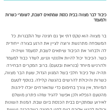
כיבוד לבר מצווה בבית כנסת שמתאים לשבת, לשומרי כשרות
ולמעמד
בר מצווה הוא טקס דתי אך גם חגיגה של התבגרות. כל
המשפחה מתרגשת ורוצה לציין את הרגע בצורה ייחודית
לה ולבחור את הכיבוד שיתאים לשבת, למעמד ושיהיה
כשר. הכיבוד יכול להיות אלגנטי ונגיש, לשדר כבוד למעמד
ולהרגיש מיוחד (בנראות ובטעם). ברוב המקרים הבחירה
תהיה של כיבוד חלבי בשל המגוון הגדול, שעת הבר מצווה,
כשרות והיכולת להרשים בהגשה קלילה. בנוסף לטעם
המיוחד, אין צורך בחימום כדי שהאורחים יוכלו ליהנות
מהטעם הנפלא ולכן אפשר להגיד שזהו פתרון מושלם
לאירוע שמתקיים בבית הכנסת ביום שבת. המנות השונות
יכולות להגיע אליכם ביום לפני החגיגה כשההכנה נעשית