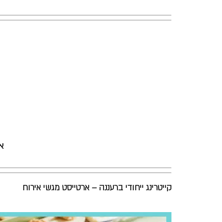
א
קייטרינג ייחודי ברעננה – ארטייסט מגשי אירוח