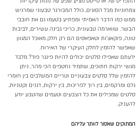
התפריט של ארטייסט מציע שפע של מנות עיקריות
צמחוניות מכל הסוגים, כולל המבורגר טבעוני שמרגיש
ממש כמו הדבר האמיתי ומפתיע בטעמו גם את חובבי
הבשר. שווארמה טבעונית, כריכי גבינה עשירים, לביבות
טונה, פוקאצ’ות וטאפאסים הם רק חלק מאוכל המגוון
שאפשר להזמין לחלק העיקרי של האירוח.
ידעתם שאפילו סלטים יכולים להיות פינגר פוד? מלבד
מגשי ירקות חתוכים, שתמיד נחטפים הכי מהר, ניתן
להזמין שלל סלטים צבעוניים וטריים המשלבים בין חומרי
גלם ומרקמים, בין רוך לפריכות, בין ירקות, דגנים וקטניות,
סלטים שמכילים את כל הצבעים וטעמים שהטבע יודע
להעניק.
המתוקים שאסור לוותר עליהם