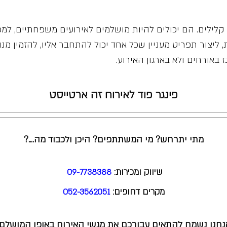
קלילים. הם יכולים להיות מושלמים לאירועים משפחתיים, למפ
ת, ליצור תפריט מעניין שכל אחד יכול להתחבר אליו, להזמין מנו
 באורחים ולא בארגון האירוע.
פינגר פוד לאירוח זה ארטייסט
מתי יתרחש? מי המשתתפים? היכן ולכבוד מה….?
שיווק ומכירות:
09-7738388
מקרים דחופים:
052-3562051
נחנו נשמח להתאים עבורכם את מגשי האירוח באופן המושלם!