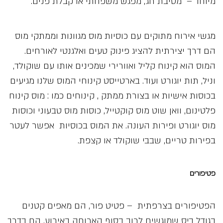
מיוחד – מסיבת חג, מפגש משפחתי או קבלת פנים.
מגשי אירוח מתוקים עם כוסיות מוס מגוונות וממתקי מוס
הם דרך יצירתית להציג פינוק טעים ואלגנטי לאורחים.
המוס הוא קינוח קליל ואוורירי שמכינים אותו עם שוקולד,
וניל, תות יוגורט ועוד. בארטייסט קינוחי המוס שלנו מגיעים
בכוסות אישיות או בצורת ממתק , קינוחים כמו : מוס קינוח
פלטינום, וואן שוט מוס קוקטייל, כוסות מוס טבעוני וכוסות
מוס יוגורט ופירות העונה. את המוס בכוסיות אפשר לעטר
בפירות טריים, שבבי שוקולד או קצפת.
פטיפורים
הפטיפורים בצרפתית – פטיט פור, הם מאפים קטנים
בגודל ביס שמוגשים לרוב בסוף הארוחה באירוע. הם בדרך