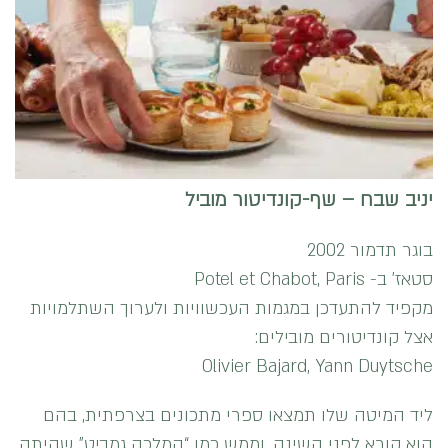
יניב שבח – שף-קונדיטור מוביל
בוגר תדמור 2002
סטאז’ ב- Potel et Chabot, Paris
מקפיד להתעדכן במגמות העכשוויות ולערוך השתלמויות
אצל קונדיטורים מובילים:
Olivier Bajard, Yann Duytsche
ליד המיטה שלו תמצאו ספרי מתכונים בצרפתית, בהם
הוא קורא לפני השינה, וממש כמו “המלכה גמביט” שהיתה