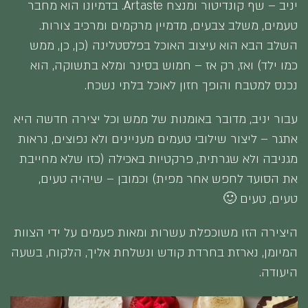
יניב – שף קונדיטור ומנצח Artaste. בדמיונו הוא מחבר
טעמים, משלב צבעים, מדמיין מרקמים ומרכיב צורות.
השלב הבא הוא עיצוב האוכל בפלסטלינה (כן, כן, ממש
כמו ילד) ואז, רק אז – חמוש בסינר ומלא בתשוקה, הוא
נכנס למטבח והופך חזון לאוכל בלתי נשכח.
עבור יניב, מדובר באומנות של ממש וכל יצירה חדשה היא
אתגר – ליצור שילובי טעמים מעניינים ולא נפוצים, נראות
מגניבה ולא שגרתית, פרקטיות באכילה (כזו שלא מחייבת
את הסועד לחפש אחר מפית) וכמובן – שיהיה טעים,
טעים, טעים 🙂
היצירה הזו משוכפלת עשרות ומאות פעמים על ידי הצוות
המיומן, נארזת בחרדת קודש ונשלחת אליך, הלקוח, בשעה
היעודה.