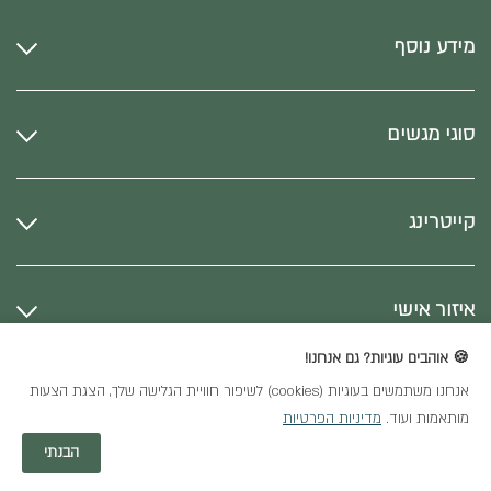
מידע נוסף
סוגי מגשים
קייטרינג
איזור אישי
🍪 אוהבים עוגיות? גם אנחנו!
אנחנו משתמשים בעוגיות (cookies) לשיפור חוויית הגלישה שלך, הצגת הצעות
כל הזכויות שמורות
מותאמות ועוד.
מדיניות הפרטיות
חנות וירטואלית
הבנתי
YDS Studio | יסמין גנזי