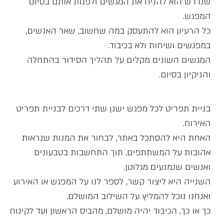
שנדרש הוא להניח את המגשים ולפנות אותם בסיום
המפגש.
כל הרעיון הוא להתעסק במה שחשוב, שאר האנשים,
במפגשים ושיחות ולא בכיבוד.
המגשים השונים מקלים על תהליך הסידור בהתחלה
והניקיון בסיום.
בניית תפריט לכל מפגש ישנן שתי דרכים לבניית תפריט
האירוח.
האחת היא להסתכל באתר, לבחור את המנות שנראות
אהובות על המשתתפים, תוך התחשבות בטבעונים
ואנשים שנמנעים מגלוטן.
השנייה היא ליצור קשר, לספר לנו על המפגש או האירוע
ואנחנו נוכל להמליץ על השילוב המושלם.
כך או כך, הכיבוד יהיה מושלם, מהביס הראשון ועד לקינוח