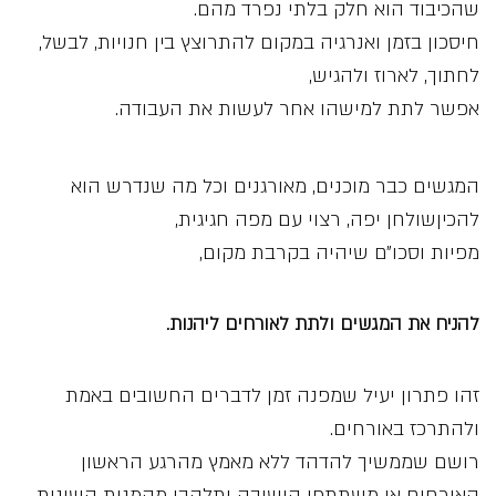
שהכיבוד הוא חלק בלתי נפרד מהם.
חיסכון בזמן ואנרגיה במקום להתרוצץ בין חנויות, לבשל,
לחתוך, לארוז ולהגיש,
אפשר לתת למישהו אחר לעשות את העבודה.
המגשים כבר מוכנים, מאורגנים וכל מה שנדרש הוא
להכיןשולחן יפה, רצוי עם מפה חגיגית,
מפיות וסכו״ם שיהיה בקרבת מקום,
להניח את המגשים ולתת לאורחים ליהנות.
זהו פתרון יעיל שמפנה זמן לדברים החשובים באמת
ולהתרכז באורחים.
רושם שממשיך להדהד ללא מאמץ מהרגע הראשון
האורחים או משתתפי הישיבה יתלהבו מהמנות השונות.